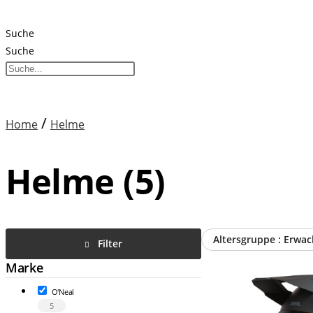
Suche
Suche
/
Home
Helme
Helme (5)
Altersgruppe :
Filter
Marke
O'Neal
5