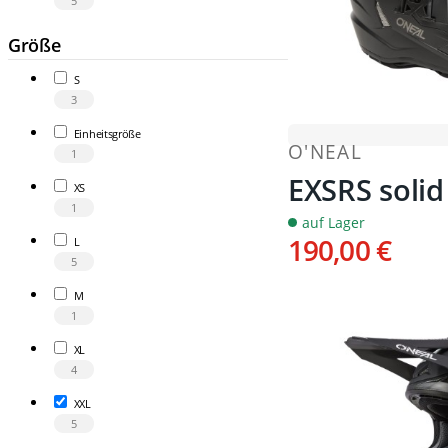
5
Größe
S
3
Einheitsgröße
O'NEAL
1
EXSRS soli
XS
1
auf Lager
190,00 €
L
5
M
1
XL
4
XXL
5