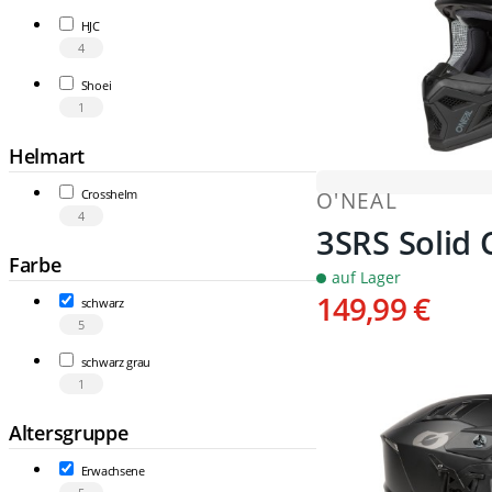
HJC
4
Shoei
1
Helmart
Crosshelm
O'NEAL
4
3SRS Solid
Farbe
auf Lager
149,99 €
schwarz
5
schwarz grau
1
Altersgruppe
Erwachsene